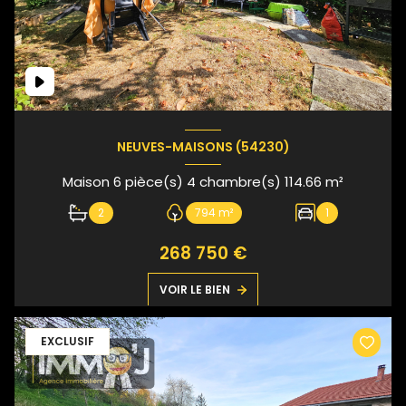
NEUVES-MAISONS (54230)
Maison 6 pièce(s) 4 chambre(s) 114.66 m²
2
794 m²
1
268 750 €
VOIR LE BIEN
EXCLUSIF