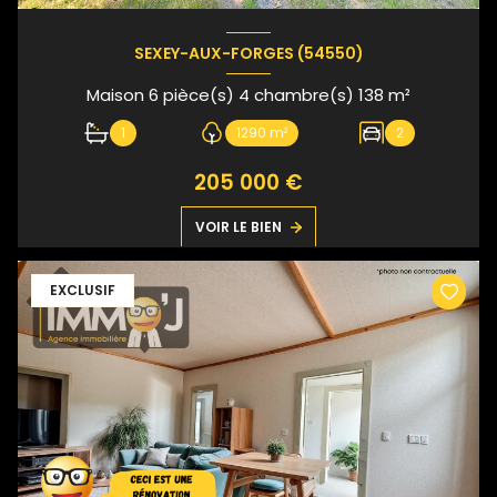
SEXEY-AUX-FORGES (54550)
Maison 6 pièce(s) 4 chambre(s) 138 m²
1
1290 m²
2
205 000 €
VOIR LE BIEN
EXCLUSIF