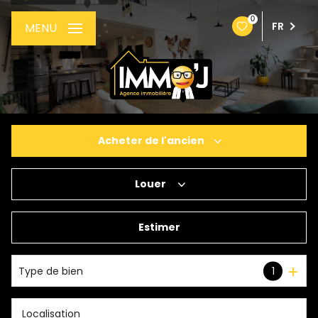
0
FR
MENU
Acheter
de l'ancien
Louer
De l'ancien
De l'immo pro
Estimer
à l'année
Type de bien
1