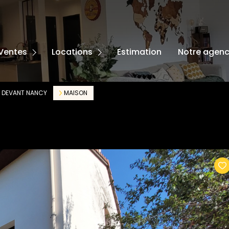
ISONS
PARTEMENTS
MAISONS
Ventes
Locations
Estimation
Notre agen
RRAINS
APPARTEMENTS
TRES
E DEVANT NANCY
MAISON