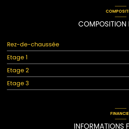
COMPOSIT
COMPOSITION D
Rez-de-chaussée
Etage 1
entrée
Etage 2
Degagement
salon/sejour
Etage 3
garage
cuisine
Degagement
Chaufferie
Degagement
chambre
Grenier
salle d'eau
chambre
FINANCIE
Sauna
chambre
INFORMATIONS F
garage