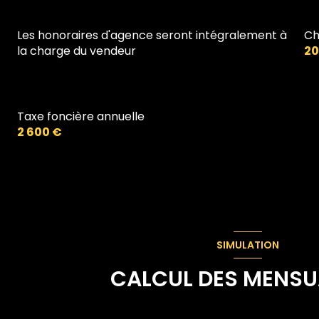
chambre
Placard
salle de bain
Les honoraires d'agence seront intégralement à
Ch
Placard
la charge du vendeur
20
Taxe foncière annuelle
2 600 €
SIMULATION
CALCUL DES MENSU