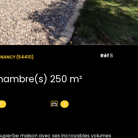
Réf
8
-NANCY (54410)
Maison 7 pièce(s) 4 chambre(s) 250 m²
m²
2
superbe maison avec ses incroyables volumes