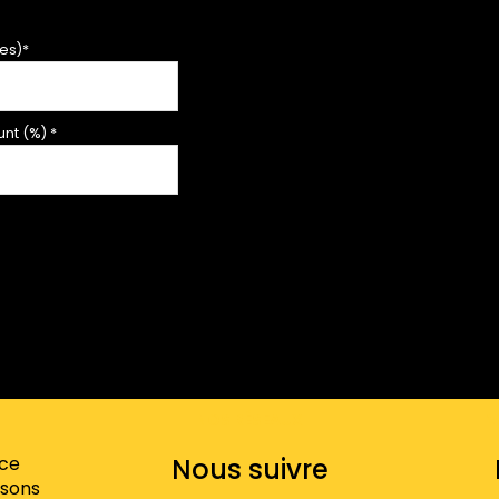
es)*
nt (%) *
NOS RÉSEAUX
V
nce
Nous suivre
sons