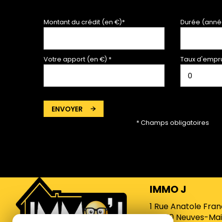
Montant du crédit (en €)*
Durée (anné
Votre apport (en €) *
Taux d'empru
ENVOYER
* Champs obligatoires
IMMO J
1 Rue Anatole Fra
54230
Neuves-Mai