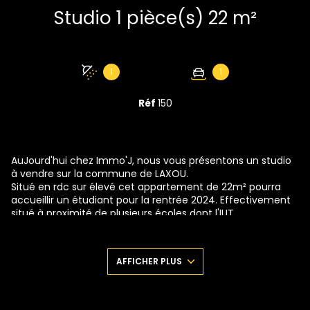
Studio 1 pièce(s) 22 m²
1
1
Réf
150
AuJourd'hui chez Immo'J, nous vous présentons un studio
à vendre sur la commune de LAXOU.
Situé en rdc sur élevé cet appartement de 22m² pourra
accueillir un étudiant pour la rentrée 2024. Effectivement
situé à proximité de plusieurs écoles dont l'IUT
Charlemagne qui regroupe plusieurs cursus scolaire, il
s'agit d'un bon premier investissement.
Je vous fait visiter? On commence donc avec l'entrée
AFFICHER PLUS
tout d'abord qui dessert dans la continuité la pièce de vie.
Vous pourrez assez facilement faire ici votre séJour en
mettant un canapé convertible. Juste là, vous retrouverez
la kitchenette équipée. Une salle d'eau et un wc séparés