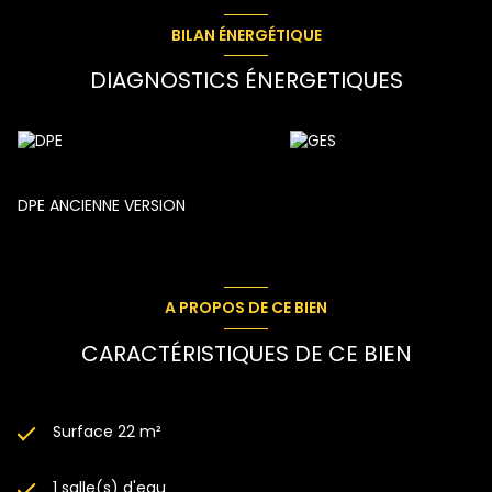
complètent l'ensemble. Des travaux sont à prévoir pour
isoler et remettre au gout du jour. ça permettra de ne pas
BILAN ÉNERGÉTIQUE
avoir de trop grosse facture d'électricité au mois de
Janvier.
DIAGNOSTICS ÉNERGETIQUES
Une place de parking est vendue avec l'appartement pour
garer votre Jaguar.
Et si c'était le Jour J pour un nouveau proJet de vie?!
DPE ANCIENNE VERSION
A PROPOS DE CE BIEN
CARACTÉRISTIQUES DE CE BIEN
Surface 22 m²
1 salle(s) d'eau