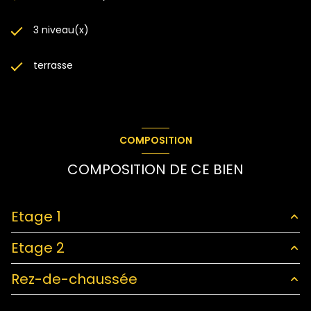
3 niveau(x)
terrasse
COMPOSITION
COMPOSITION DE CE BIEN
Etage 1
Etage 2
cuisine
12.75 m²
Rez-de-chaussée
chambre
10.45 m²
Dégagements
10.61 m²
WC
2.8 m²
chambre
12.38 m²