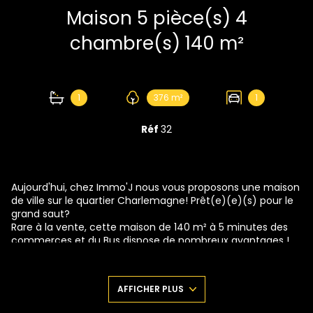
Maison 5 pièce(s) 4
chambre(s) 140 m²
1
376 m²
1
Réf
32
Aujourd'hui, chez Immo'J nous vous proposons une maison
de ville sur le quartier Charlemagne! Prêt(e)(e)(s) pour le
grand saut?
Rare à la vente, cette maison de 140 m² à 5 minutes des
commerces et du Bus dispose de nombreux avantages !
On y va? On visite? Voilà une belle entrée avec placards de
rangements et local technique. On retrouve un accès au
garage 2 véhicules, sur le côté Juste là, avec la partie
AFFICHER PLUS
chaufferie et un coin buanderie au fond. Derrière cette
porte, on a l'accès à un très beau Jardin, arboré, de 229 m²