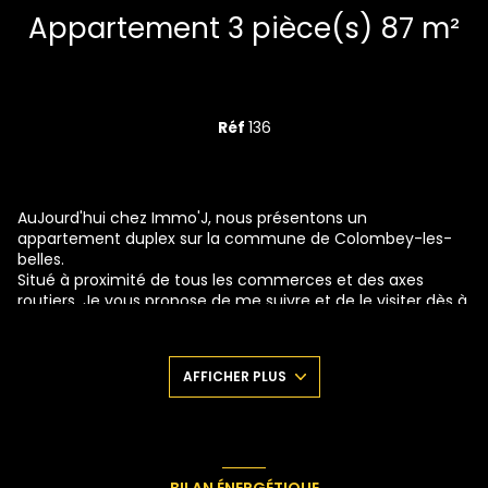
Appartement 3 pièce(s) 87 m²
Réf
136
AuJourd'hui chez Immo'J, nous présentons un
appartement duplex sur la commune de Colombey-les-
belles.
Situé à proximité de tous les commerces et des axes
routiers, Je vous propose de me suivre et de le visiter dès à
présent.
Tout d'abord, Je tiens à vous préciser que le bien en
question se situe en second corps de bâtiment, donc
AFFICHER PLUS
aucune nuissance sonore pour commencer. Devant la
porte d'entrée, on a l'impression de se retrouver devant
une maison de ville... Et bien c'est tout comme! Avec une
cour commune où vous pourrez petit déJeuner en été et
profiter du beau temps. Derrière moi : l'entrée privative. On
va Jeter un oeil à l'intérieur? Voici donc la vaste entrée qui
BILAN ÉNERGÉTIQUE