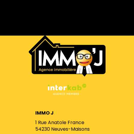
IMMO J
1 Rue Anatole France
54230
Neuves-Maisons