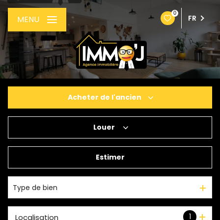
0
FR
MENU
Acheter
de l'ancien
Louer
De l'ancien
De l'immo pro
Estimer
à l'année
Type de bien
1
Localisation