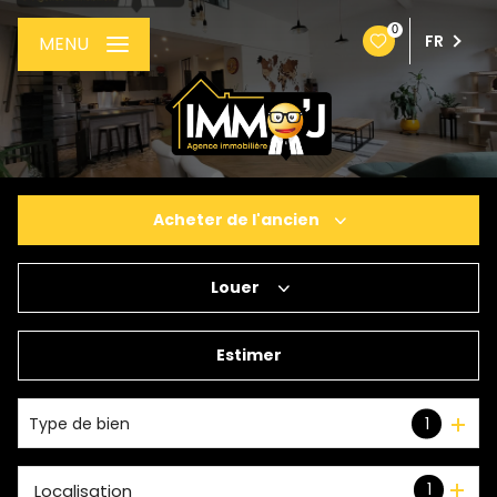
0
FR
MENU
Acheter
de l'ancien
Louer
De l'ancien
De l'immo pro
Estimer
à l'année
Type de bien
1
1
Localisation