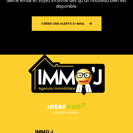
alerte email et soyez informé dès qu'un nouveau bien est
disponible.
CRÉER UNE ALERTE E-MAIL
IMMO J