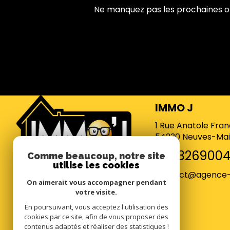
Ne manquez pas les prochaines opp
IMMO J
1 Rue Anatole Fra
54230
Neuves-Mai
038326900
Comme beaucoup, notre site
utilise les cookies
contact@agence-
On aimerait vous accompagner pendant
votre visite.
En poursuivant, vous acceptez l'utilisation des
cookies par ce site, afin de vous proposer des
contenus adaptés et réaliser des statistiques !