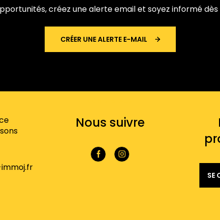
ortunités, créez une alerte email et soyez informé dès 
CRÉER UNE ALERTE E-MAIL
NOS RÉSEAUX
V
nce
Nous suivre
sons
pr
4
immoj.fr
SE