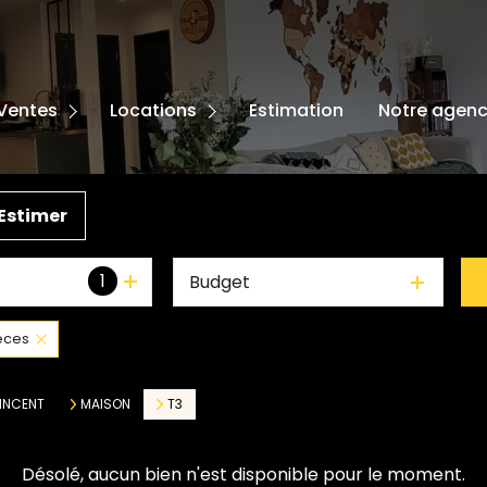
ISONS
PARTEMENTS
MAISONS
Ventes
Locations
Estimation
Notre agen
RRAINS
APPARTEMENTS
TRES
Estimer
1
Budget
èces
VINCENT
MAISON
T3
Désolé, aucun bien n'est disponible pour le moment.