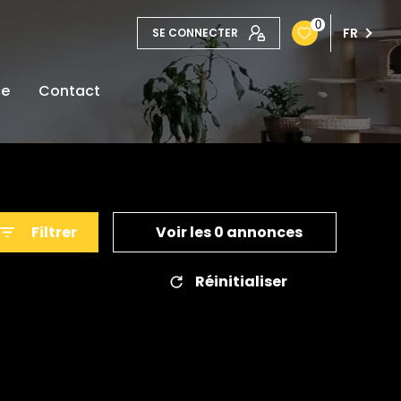
0
FR
SE CONNECTER
ce
Contact
Filtrer
Voir les
0
annonces
Réinitialiser