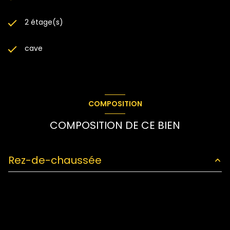
2 étage(s)
cave
COMPOSITION
COMPOSITION DE CE BIEN
Rez-de-chaussée
Salle à manger
13.33 m²
salon/sejour
22.40 m²
chambre
16 m²