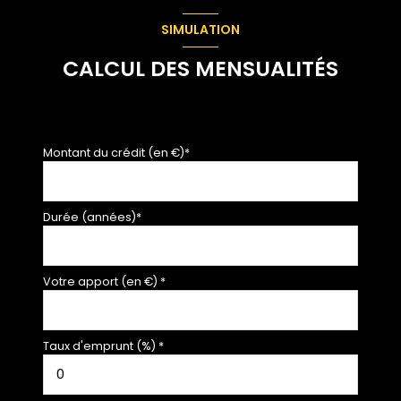
entrée
6.86 m²
SIMULATION
salle de bain
7.81 m²
CALCUL DES MENSUALITÉS
garage
14.67 m²
véranda
5.78 m²
chambre
12.45 m²
Montant du crédit (en €)*
cuisine
16.41 m²
chambre
18.37 m²
Durée (années)*
chambre
13.43 m²
Votre apport (en €) *
Taux d'emprunt (%) *