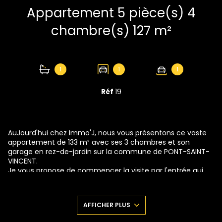
Appartement 5 pièce(s) 4
chambre(s) 127 m²
1
1
1
Réf
19
AuJourd'hui chez Immo'J, nous vous présentons ce vaste
appartement de 133 m² avec ses 3 chambres et son
garage en rez-de-jardin sur la commune de PONT-SAINT-
VINCENT.
Je vous propose de commencer la visite par l'entrée qui
dessert une pièce de vie de 35 m². Juste à côté, là, vous
trouverez une première chambre avec un dressing. De
l'autre côté du séjour, nous avons la cuisine spacieuse de
AFFICHER PLUS
près de 16 m² et toute équipée. En continuant nous
arrivons sur une belle chambre de 18m² qui donne côté