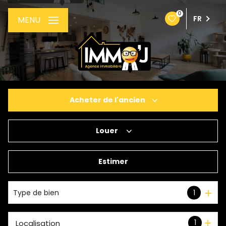
0
FR
MENU
Acheter
de l'ancien
Louer
De l'ancien
De l'immo pro
Estimer
à l'année
Type de bien
1
1
Localisation