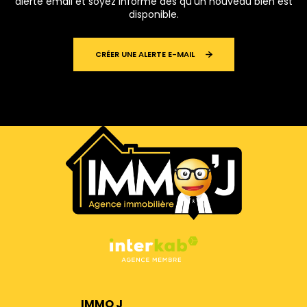
alerte email et soyez informé dès qu'un nouveau bien est
disponible.
CRÉER UNE ALERTE E-MAIL
IMMO J