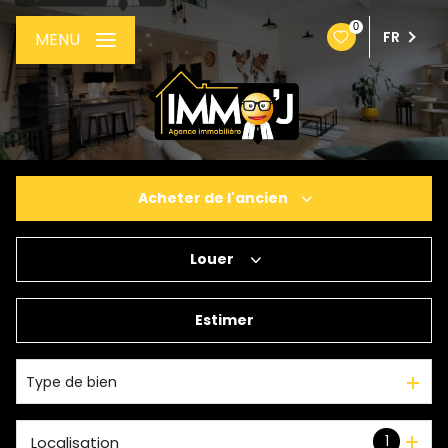
0
FR
MENU
Acheter
de l'ancien
Louer
De l'ancien
De l'immo pro
Estimer
à l'année
Type de bien
1
Localisation