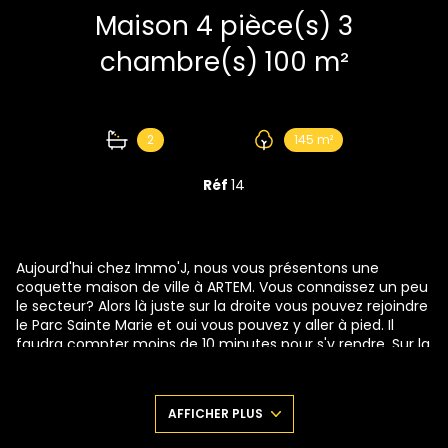
Maison 4 pièce(s) 3
chambre(s) 100 m²
2
145 m²
Réf
14
Aujourd'hui chez Immo'J, nous vous présentons une
coquette maison de ville à ARTEM. Vous connaissez un peu
le secteur? Alors là juste sur la droite vous pouvez rejoindre
le Parc Sainte Marie et oui vous pouvez y aller à pied. Il
faudra compter moins de 10 minutes pour s'y rendre. Sur la
gauche, vous pouvez rejoindre le tram ligne 1 en moins de
10 minutes également. Et par rapport au futur complexe
thermal? Et bien, vous connaissez la répondre, en moins de
AFFICHER PLUS
10 minutes à pied vous y serez également !!
Allez, suivez-moi Je vais vous montrer ce bien. Vous