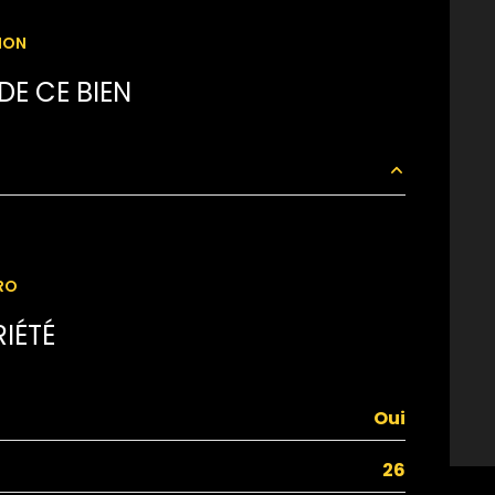
ION
E CE BIEN
7 m²
7 m²
RO
2 m²
IÉTÉ
14.2 m²
15.7 m²
Oui
16.4 m²
26
14.15 m²