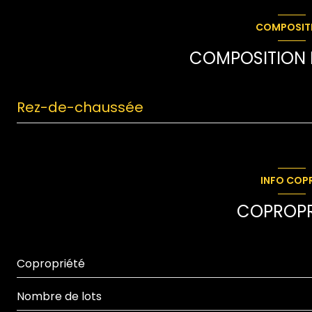
COMPOSIT
COMPOSITION D
Rez-de-chaussée
entrée
cuisine
INFO COP
WC
COPROPR
salon/sejour
chambre
Copropriété
chambre
Nombre de lots
chambre