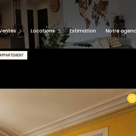
ISONS
PARTEMENTS
MAISONS
Ventes
Locations
Estimation
Notre agen
RRAINS
APPARTEMENTS
TRES
APPARTEMENT