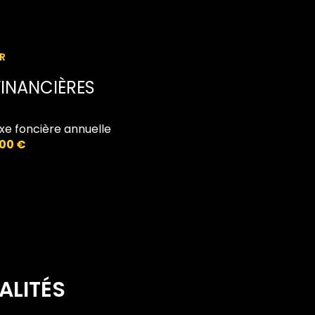
4.36 m²
R
INANCIÈRES
xe foncière annuelle
300 €
ALITÉS