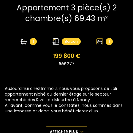
Appartement 3 pièce(s) 2
chambre(s) 69.43 m²
1
Balcon
1
199 800 €
Réf
277
AuJourd'hui chez Immo'J, nous vous proposons ce Joli
appartement niché au dernier étage sur le secteur
recherché des Rives de Meurthe à Nancy.
A l'avant, comme vous le constatez, nous sommes dans
une impasse et donc, vous bénéficierez d'un
environnement calme avec la Meurthe Juste à proximité
pour les longues balades de ce côté et l'accès au centre
ville à 10 minutes à pieds de l'autre.
AFFICHER PLUS