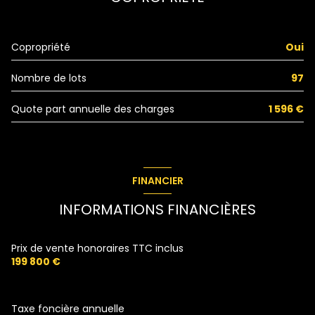
Couloir
6.07 m²
WC
1.25 m²
Copropriété
Oui
cuisine
6.97 m²
Nombre de lots
97
balcon
8.53 m²
salon/sejour
23.73 m²
Quote part annuelle des charges
1 596 €
salle de bain
3.54 m²
FINANCIER
INFORMATIONS FINANCIÈRES
Prix de vente honoraires TTC inclus
199 800 €
Taxe foncière annuelle