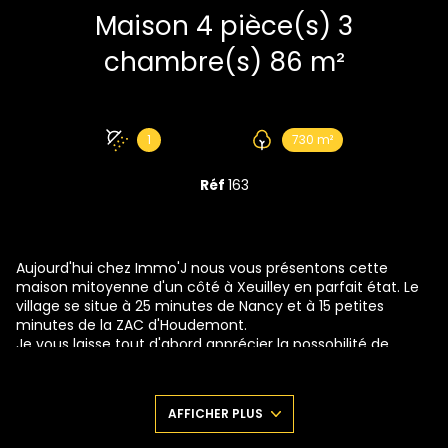
Maison 4 pièce(s) 3
chambre(s) 86 m²
1
730 m²
Réf
163
Aujourd'hui chez Immo'J nous vous présentons cette
maison mitoyenne d'un côté à Xeuilley en parfait état. Le
village se situe à 25 minutes de Nancy et à 15 petites
minutes de la ZAC d'Houdemont.
Je vous laisse tout d'abord apprécier la possobilité de
mettre jusqu'à 3 véhicule sur l'avant de la maison sur le
côté droit. En poursuivant à droite nous retrouvons une
dépendance puis la porte d'entrée de cette coquette
AFFICHER PLUS
maison et le Jardin que nous irons voir Juste après.
Nous voilà dans la maison et directement dans la cuisine