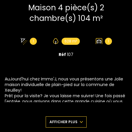
Maison 4 pièce(s) 2
chambre(s) 104 m²
1
628 m²
1
Réf
107
AuJourd'hui chez Immo'J, nous vous présentons une Jolie
maison individuelle de plain-pied sur la commune de
Xeuilley!
Prêt pour la visite? Je vous laisse me suivre! Une fois passé
l'entrée, nous arrivons dans cette grande cuisine où vous
allez pouvoir faire miJoter de bons petits plats, à votre
gauche vous trouverez une grande chambre lumineuse Je
vous laisse en Juger par vous-même. Retournons à la
AFFICHER PLUS
cuisine, Juste à sa gauche le salon-séJour, et ensuite une
seconde chambre.