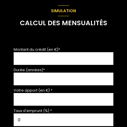
salon/sejour
17 m²
SIMULATION
cuisine
16.55 m²
CALCUL DES MENSUALITÉS
Montant du crédit (en €)*
Durée (années)*
Votre apport (en €) *
Taux d'emprunt (%) *