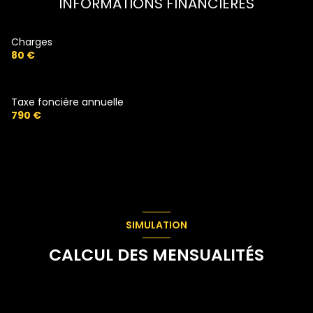
INFORMATIONS FINANCIÈRES
salle de bain
8.23 m²
WC
1 m²
Charges
buanderie
2.80 m²
80 €
jardin
200 m²
Taxe foncière annuelle
790 €
SIMULATION
CALCUL DES MENSUALITÉS