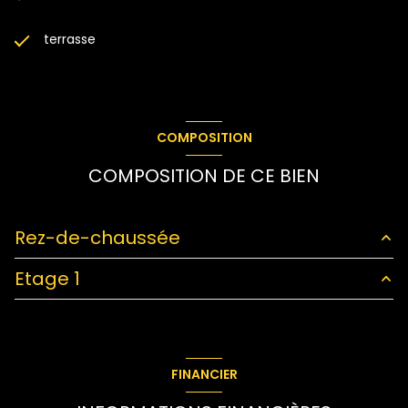
terrasse
COMPOSITION
COMPOSITION DE CE BIEN
Rez-de-chaussée
Etage 1
chambre
11.21 m²
chambre
11.52 m²
terrasse
12.40 m²
cuisine
5.67 m²
FINANCIER
salon/sejour
51 m²