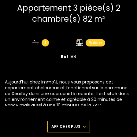
Appartement 3 pièce(s) 2
chambre(s) 82 m²
1
Balcon
Réf
188
Aujourd'hui chez Immo'J, nous vous proposons cet
appartement chaleureux et fonctionnel sur la commune
de Xeuilley dans une copropriété récente. Il est situé dans
un environnement calme et agréable à 20 minutes de
Nancy mais aussi à une 10 minutes de la ZAC
d'Houdemont.
L'appartement restant proche des commodités
essentielles, offre un cadre de vie parfait pour un premier
AFFICHER PLUS
achat, un couple ou un investisseur.
Tout d'abord commençons par l'espace extérieur rare