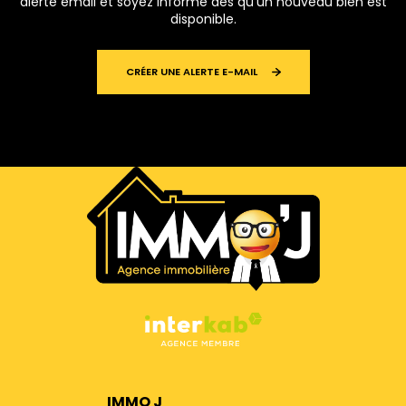
alerte email et soyez informé dès qu'un nouveau bien est
disponible.
CRÉER UNE ALERTE E-MAIL
IMMO J