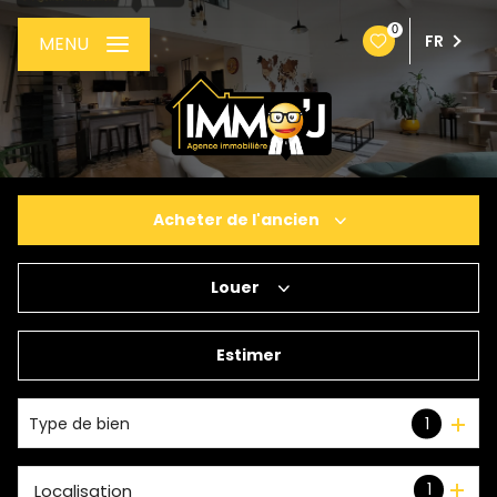
0
FR
MENU
Acheter
de l'ancien
Louer
De l'ancien
De l'immo pro
Estimer
à l'année
Type de bien
1
1
Localisation