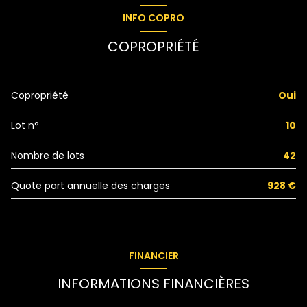
entrée
5.04 m²
INFO COPRO
Degagement
2.44 m²
COPROPRIÉTÉ
chambre
10.63 m²
chambre
19.53 m²
Copropriété
Oui
WC
1.53 m²
Lot n°
10
cuisine
12.33 m²
Degagement
3.37 m²
Nombre de lots
42
salle de bain
10.79 m²
Quote part annuelle des charges
928 €
buanderie
8.27 m²
FINANCIER
INFORMATIONS FINANCIÈRES