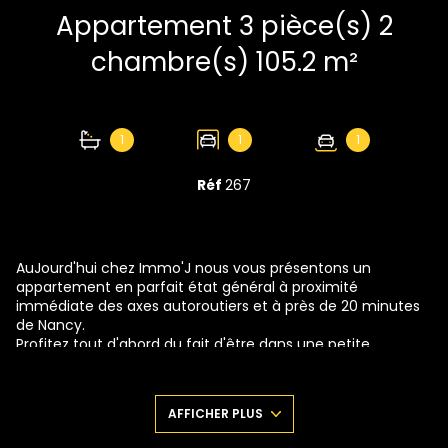
Appartement 3 pièce(s) 2
chambre(s) 105.2 m²
1
1
1
Réf
267
AuJourd'hui chez Immo'J nous vous présentons un
appartement en parfait état général à proximité
immédiate des axes autoroutiers et à près de 20 minutes
de Nancy.
Profitez tout d'abord du fait d'être dans une petite
copropriété qui vous permettra d'avoir plus d'intimité et
pour confimer mes propos, Je vous dirige vers l'entrée
complètement privative qui vous évitera tout espace
AFFICHER PLUS
"commun". Je vous invite à me suivre par la belle entrée,
spacieuse et lumineuse qui desservira à gauche, une