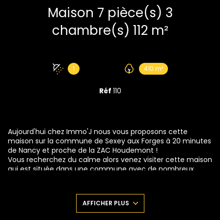
Maison 7 pièce(s) 3
chambre(s) 112 m²
1
410 m²
Réf
110
Aujourd'hui chez Immo'J nous vous proposons cette
maison sur la commune de Sexey aux Forges à 20 minutes
de Nancy et proche de la ZAC Houdemont !
Vous recherchez du calme alors venez visiter cette maison
qui est située dans une commune avec de nombreux
avantages, des balades en forêt ,la piste cyclable pour
votre petit footing du soir, un parc de jeux pour les enfants,
une école, un étang de pêche bref, un petit village
AFFICHER PLUS
sympathique que Je vous laisserai Juger par vous même.
Je vous invite à me suivre sur l'entrée où Juste en face de