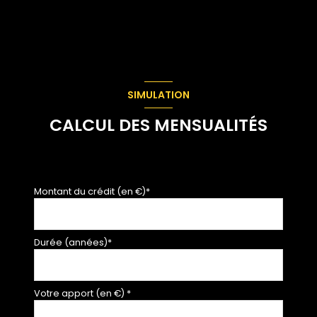
salon/sejour
23 m²
salon/sejour
13 m²
SIMULATION
CALCUL DES MENSUALITÉS
Montant du crédit (en €)*
Durée (années)*
Votre apport (en €) *