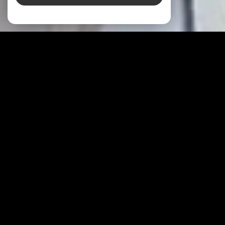
À PROPOS
IMMO
J
VOUS ACCOMPAGNE
Savez-vous qu’un
pro
J
et immobilier
ne se
résume pas uniquement à un prix et le montant
des honoraires ? Au sein de notre agence, nous
vous accompagnons avec des solutions adaptées
et variées afin de coller parfaitement à votre
pro
J
et quel qu’il soit ! Nous nous efforçons d’être
a
J
usté à vos besoins, vos envies et votre histoire.
Nous disposons de services uniques pour être
tou
J
ours à vos côtés pour la parfaite réussite de
vos pro
J
ets immobiliers.
Installée à
Neuves-Maisons
, votre
agence