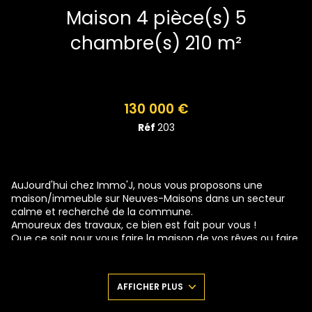
Maison 4 pièce(s) 5
chambre(s) 210 m²
130 000 €
Réf
203
AuJourd'hui chez Immo'J, nous vous proposons une
maison/immeuble sur Neuves-Maisons dans un secteur
calme et recherché de la commune.
Amoureux des travaux, ce bien est fait pour vous !
Que ce soit pour vous faire la maison de vos rêves ou faire
l'immeuble de rapport idéal, vous pourrez profiter de la
poyvalence de ce dernier.
Je vous invite sur le 1er niveau, on peut imaginer une belle
AFFICHER PLUS
pièce de vie avec la cuisine où depuis ce côté, vous
pourrez faire miJoter tous vos plats. On peut également se