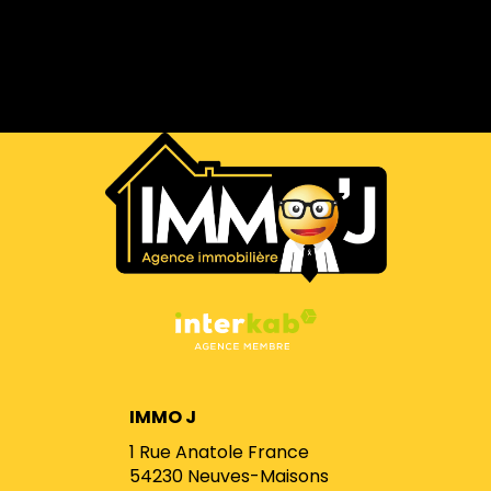
IMMO J
1 Rue Anatole France
54230
Neuves-Maisons