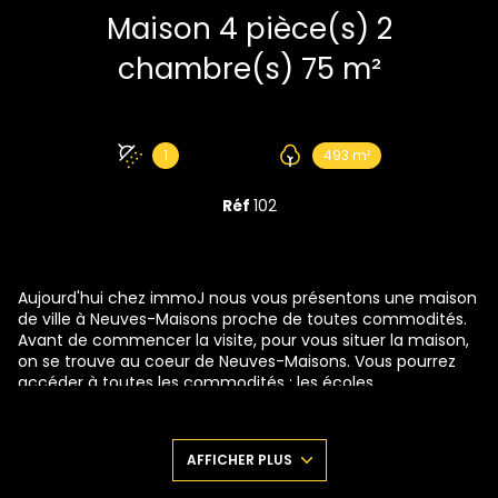
Maison 4 pièce(s) 2
chambre(s) 75 m²
1
493 m²
Réf
102
Aujourd'hui chez immoJ nous vous présentons une maison
de ville à Neuves-Maisons proche de toutes commodités.
Avant de commencer la visite, pour vous situer la maison,
on se trouve au coeur de Neuves-Maisons. Vous pourrez
accéder à toutes les commodités : les écoles,
boulangeries, pharmacies et supermarché sans prendre
votre voiture.
Tout d'abord, commençons la visite par l'entrée. Sur votre
AFFICHER PLUS
gauche vous pourrez accèder à la cuisine semi-équipée et
où, dans la continuité, vous accéderez à son Joli salon