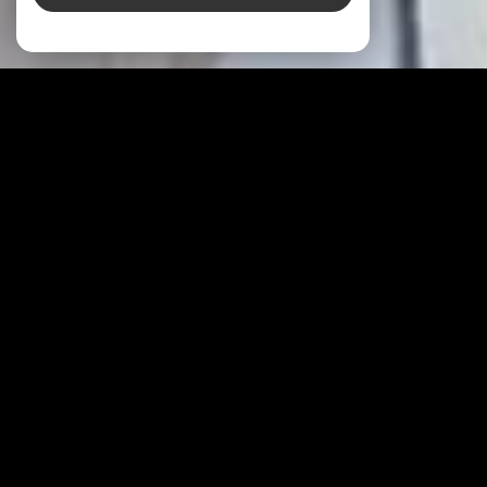
À PROPOS
IMMO
J
VOUS ACCOMPAGNE
Savez-vous qu’un
pro
J
et immobilier
ne se
résume pas uniquement à un prix et le montant
des honoraires ? Au sein de notre agence, nous
vous accompagnons avec des solutions adaptées
et variées afin de coller parfaitement à votre
pro
J
et quel qu’il soit ! Nous nous efforçons d’être
a
J
usté à vos besoins, vos envies et votre histoire.
Nous disposons de services uniques pour être
tou
J
ours à vos côtés pour la parfaite réussite de
vos pro
J
ets immobiliers.
Installée à
Neuves-Maisons
, votre
agence