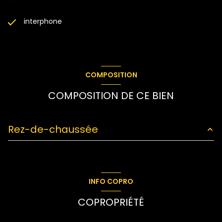
interphone
COMPOSITION
COMPOSITION DE CE BIEN
Rez-de-chaussée
salon/sejour
19.02 m²
cuisine
10.55 m²
INFO COPRO
entrée
6.27 m²
COPROPRIÉTÉ
Couloir
5.29 m²