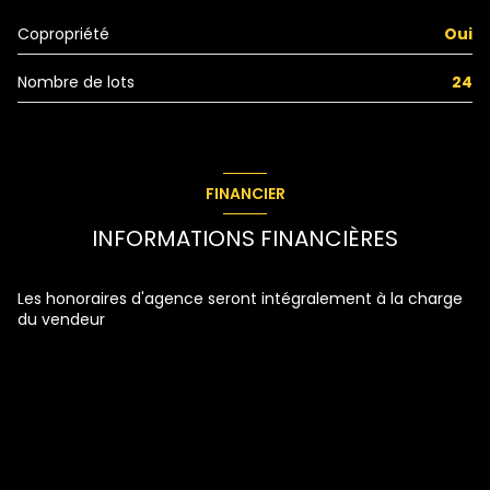
chambre
9.77 m²
Copropriété
Oui
chambre
10.17 m²
Nombre de lots
24
salle de bain
5.02 m²
WC
1.5 m²
FINANCIER
INFORMATIONS FINANCIÈRES
Les honoraires d'agence seront intégralement à la charge
du vendeur