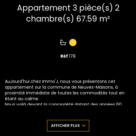
Appartement 3 pièce(s) 2
chambre(s) 67.59 m²
1
Réf
178
AuJourd'hui chez Immo'J, nous vous présentons cet
appartement sur la commune de Neuves-Maisons, à
proximité immédiate de toutes les commodités tout en
étant au calme.
Nous voilà devant la copropriété datant des années 60,
plutôt bien entretenue dans un secteur apprécié, car non
loin du secteur du Val de Fer.
Entrons dans l'appartement où Je vous propose de passer
AFFICHER PLUS
la belle entrée pour aller à gauche sur le salon séJour
baigné de lumière. Juste à côté et séparée, nous